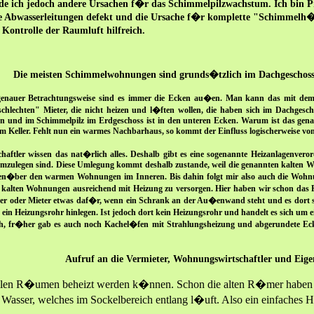
e ich jedoch andere Ursachen f�r das Schimmelpilzwachstum. Ich bin Pr
e Abwasserleitungen defekt und die Ursache f�r komplette "Schimmelh�us
ntrolle der Raumluft hilfreich.
Die meisten Schimmelwohnungen sind grunds�tzlich im Dachgeschoss
enauer Betrachtungsweise sind es immer die Ecken au�en. Man kann das mit dem M
 schlechten" Mieter, die nicht heizen und l�ften wollen, die haben sich im Dachgesc
en und im Schimmelpilz im Erdgeschoss ist in den unteren Ecken. Warum ist das gena
Keller. Fehlt nun ein warmes Nachbarhaus, so kommt der Einfluss logischerweise vom 
aftler wissen das nat�rlich alles. Deshalb gibt es eine sogenannte Heizanlagenver
 umzulegen sind. Diese Umlegung kommt deshalb zustande, weil die genannten kalten
egen�ber den warmen Wohnungen im Inneren. Bis dahin folgt mir also auch die Wohnu
se kalten Wohnungen ausreichend mit Heizung zu versorgen. Hier haben wir schon da
ieter oder Mieter etwas daf�r, wenn ein Schrank an der Au�enwand steht und es do
in Heizungsrohr hinlegen. Ist jedoch dort kein Heizungsrohr und handelt es sich um ei
sich, fr�her gab es auch noch Kachel�fen mit Strahlungsheizung und abgerundete Ec
Aufruf an die Vermieter, Wohnungswirtschaftler und Ei
in allen R�umen beheizt werden k�nnen. Schon die alten R�mer haben
es Wasser, welches im Sockelbereich entlang l�uft. Also ein einfaches