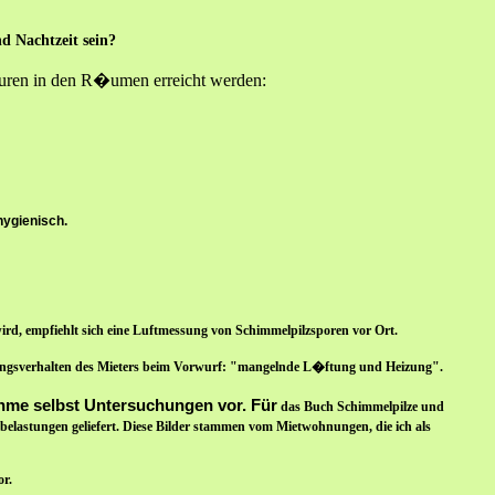
 Nachtzeit sein?
turen in den R�umen erreicht werden:
hygienisch.
rd, empfiehlt sich eine Luftmessung von Schimmelpilzsporen vor Ort.
gsverhalten des Mieters beim Vorwurf: "mangelnde L�ftung und Heizung".
hme selbst Untersuchungen vor. Für
das Buch Schimmelpilze und
lastungen geliefert. Diese Bilder stammen vom Mietwohnungen, die ich als
or.