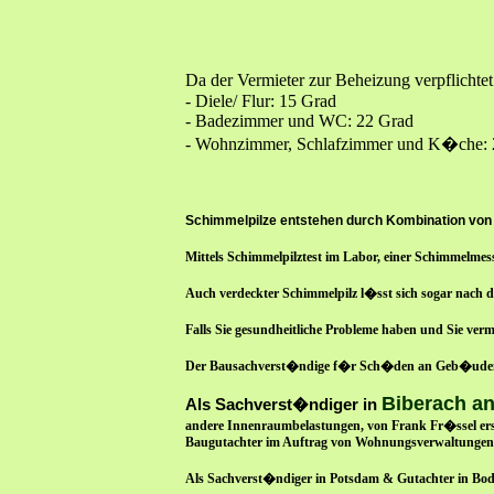
Da der Vermieter zur Beheizung verpflicht
- Diele/ Flur: 15 Grad
- Badezimmer und WC: 22 Grad
- Wohnzimmer, Schlafzimmer und K�che: 
Schimmelpilze entstehen durch Kombination von 
Mittels Schimmelpilztest im Labor, einer Schimmelme
Auch verdeckter Schimmelpilz l�sst sich sogar nach 
Falls Sie gesundheitliche Probleme haben und Sie ve
Der Bausachverst�ndige f�r Sch�den an Geb�uden D
Biberach an
Als Sachverst�ndiger in
andere Innenraumbelastungen, von Frank Fr�ssel ersc
Baugutachter im Auftrag von Wohnungsverwaltungen 
Als Sachverst�ndiger in Potsdam & Gutachter in Bode