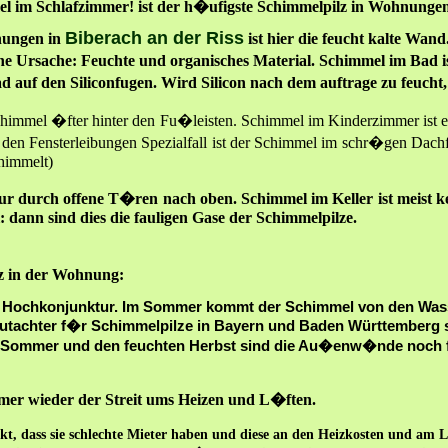
l im Schlafzimmer! ist der h�ufigste
Schimmelpilz
in Wohnungen
Biberach an der Riss
nungen in
ist hier die feucht kalte Wan
he Ursache: Feuchte und organisches Material. Schimmel im Bad is
 auf den Siliconfugen. Wird Silicon nach dem auftrage zu feucht
himmel �fter hinter den Fu�leisten. Schimmel im Kinderzimmer ist ein
en Fensterleibungen Spezialfall ist der Schimmel im schr�gen Dachfe
chimmelt)
ur durch offene T�ren nach oben. Schimmel im Keller ist meist k
dann sind dies die fauligen Gase der Schimmelpilze.
z in der Wohnung:
n Hochkonjunktur. Im Sommer kommt der Schimmel von den Wass
utachter f�r Schimmelpilze in Bayern und Baden Württemberg ste
en Sommer und den feuchten Herbst sind die Au�enw�nde noch 
mmer wieder der Streit ums Heizen und L�ften.
t, dass sie schlechte Mieter haben und diese an den Heizkosten und am L