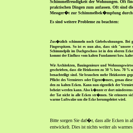
Schimmelfreudigkeit der Wohnungen. Oft find
praktischen Dingen zum anfassen. Oft sind di
Messger�t zur Schimmelbek�mpfung durch Ko
Es sind weitere Probleme zu beachten:
Zus�tzlich schimmeln noch Giebelwohnungen. Bei g
Fingerspitzen. So ist es nun also, dass sich "unsere
Schimmelpilz im Dachgeschoss ist in den oberen Eck
kommt der Einfluss vom kalten Fundament bzw. kaltem 
Wir Architekten, Bauingenieure und Wohnungswirtsch
geschrieben, dass die Heizkosten zu 50 % bzw. 70 %
benachteiligt sind. Sie brauchen mehr Heizkosten g
Pflicht des Vermieters oder Eigent�mers, genau die
den zu kalten Ecken. Kann nun eigentlich der Verm
beheizt werden kann. Also k�nnte er dort mindestens e
der Tat nicht in alle Ecken str�men. Sie erinnern 
warme Luftwalze um die Ecke herumgeleitet wird.
Bitte sorgen Sie daf�r, dass alle Ecken 
entwickelt. Dies ist nichts weiter als warm