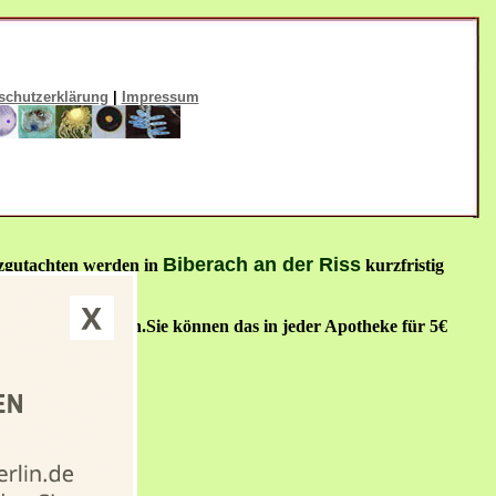
schutzerklärung
|
Impressum
Biberach an der Riss
lzgutachten werden in
kurzfristig
rauchen) entfernen.Sie können das in jeder Apotheke für 5€
tanden ist.
erstatten.