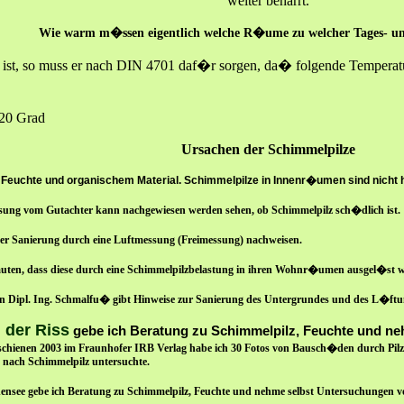
weiter beharrt.
Wie warm m�ssen eigentlich welche R�ume zu welcher Tages- und
et ist, so muss er nach DIN 4701 daf�r sorgen, da� folgende Tempera
20 Grad
Ursachen der Schimmelpilz
e
Feuchte und organischem Material. Schimmelpilze in Innenr�umen sind nicht 
ssung vom Gutachter kann nachgewiesen werden sehen, ob Schimmelpilz sch�dlich ist.
der Sanierung durch eine Luftmessung (Freimessung) nachweisen.
rmuten, dass diese durch eine Schimmelpilzbelastung in ihren Wohnr�umen ausgel�st wi
ipl. Ing. Schmalfu� gibt Hinweise zur Sanierung des Untergrundes und des L�ftun
 der Riss
gebe ich Beratung zu Schimmelpilz, Feuchte und ne
hienen 2003 im Fraunhofer IRB Verlag habe ich 30 Fotos von Bausch�den durch Pilzbe
nach Schimmelpilz untersuchte.
nsee gebe ich Beratung zu Schimmelpilz, Feuchte und nehme selbst Untersuchungen v