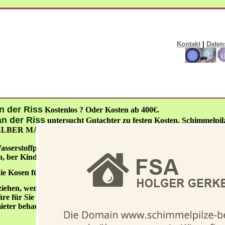
Kontakt
|
Daten
n der Riss
Kostenlos ? Oder Kosten ab 400€.
an der Riss
untersucht Gutachter zu festen Kosten. Schimmelpi
 SELBER MACHEN?
 Wasserstoffperoxyd 3% oder medizinischem Alkohol 70% (ohne zu 
, ber Kinder halten sie bitte davon fern.
ie Kosen für das
iehen, wenn Sie nachweisen, das der Schimmel unverschuldet ents
re für Sie kostenneutral. Der Verursacher muss Ihnen die Kosten 
ter behauptet, dass wir als Mieter nicht richtig lüften"