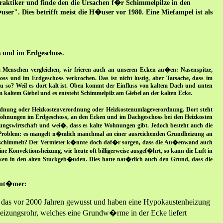
aktiker und finde den die Ursachen f�r Schimmelpilze in den
er". Dies betrifft meist die H�user vor 1980. Eine Miefampel ist als
 und im Erdgeschoss.
enschen vergleichen, wir frieren auch an unseren Ecken au�en: Nasenspitze,
hoss und im Erdgeschoss verkrochen. Das ist nicht lustig, aber Tatsache, dass im
u so? Weil es dort kalt ist. Oben kommt der Einfluss von kaltem Dach und unten
kaltem Giebel und es entsteht Schimmelpilz am Giebel an der kalten Ecke.
ordnung oder Heizkostenverordnung oder Heizkostenumlageverordnung. Dort steht
 Wohnungen im Erdgeschoss, an den Ecken und im Dachgeschoss bei den Heizkosten
ngswirtschaft und wei�, dass es kalte Wohnungen gibt. Jedoch besteht auch die
s Problem: es mangelt n�mlich manchmal an einer ausreichenden Grundheizung an
rt schimmelt? Der Vermieter k�nnte doch daf�r sorgen, dass die Au�enwand auch
ne Konvektionsheizung, wie heute oft billigerweise ausgef�hrt, so kann die Luft in
ken in den alten Stuckgeb�uden. Dies hatte nat�rlich auch den Grund, dass die
gent�mer:
 das vor 2000 Jahren gewusst und haben eine Hypokaustenheizung
 Heizungsrohr, welches eine Grundw�rme in der Ecke liefert