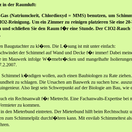
z in der Raumluft:
Gas (Natriumclorit, Chlordioxyd = MMS) benutzen, um Schimme
2-Reinigung. Um ein Zimmer zu reinigen platzieren Sie eine 20-
en und schließen Sie den Raum f�r eine Stunde. Der CIO2-Rauch 
.
nen Baugutachter zu kl�ren. Die L�sung ist mit unter einfach:
indet der Schimmel auf Wand und Decke f�r immer! Dabei meine i
 im Mauwerk infolge W�rmebr�cken und mangelhafte Isolierungen. D
.2.2007.
chimmel k�ndigen wollen, auch einen Baubiologen zu Rate ziehen. 
ndheit zu schlagen. Die Ursachen am Bauwerk zu suchen bzw. auszusc
uingenieur. Also liegt sein Schwerpunkt auf der Biologie am Bau, wie 
auch ein Rechtsanwalt f�r Mietrecht. Eine Fachanwalts-Expertise bei
 Vermieter zu kommen.
in den Mieterbund eintreten. Der Mieterbund hilft beim Rechtsschutz
n zum Schimmelpilz durchf�hren kann. Mit envilab Schimmeltest als S
hren.