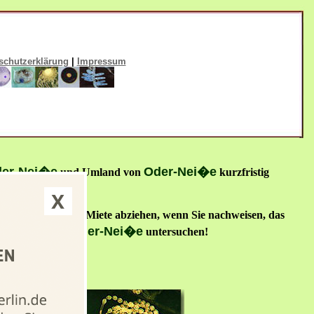
schutzerklärung
|
Impressum
er-Nei�e
Oder-Nei�e
und Umland von
kurzfristig
-Nei�e
von der Miete abziehen, wenn Sie nachweisen, das
Oder-Nei�e
elgutachter aus
untersuchen!
ERLIN