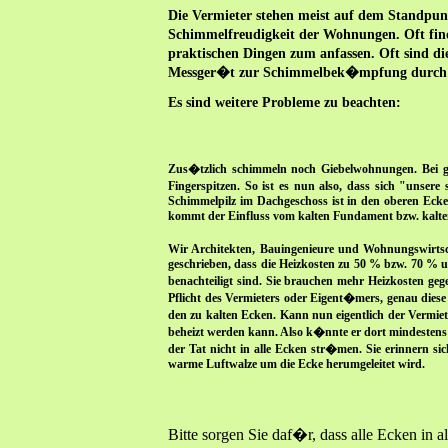
Die Vermieter stehen meist auf dem Standpunk
Schimmelfreudigkeit der Wohnungen. Oft find
praktischen Dingen zum anfassen. Oft sind di
Messger�t zur Schimmelbek�mpfung durch Ko
Es sind weitere Probleme zu beachten:
Zus�tzlich schimmeln noch Giebelwohnungen. Bei g
Fingerspitzen. So ist es nun also, dass sich "unsere
Schimmelpilz im Dachgeschoss ist in den oberen Eck
kommt der Einfluss vom kalten Fundament bzw. kaltem 
Wir Architekten, Bauingenieure und Wohnungswirtsch
geschrieben, dass die Heizkosten zu 50 % bzw. 70 %
benachteiligt sind. Sie brauchen mehr Heizkosten g
Pflicht des Vermieters oder Eigent�mers, genau die
den zu kalten Ecken. Kann nun eigentlich der Verm
beheizt werden kann. Also k�nnte er dort mindestens e
der Tat nicht in alle Ecken str�men. Sie erinnern 
warme Luftwalze um die Ecke herumgeleitet wird.
Bitte sorgen Sie daf�r, dass alle Ecken 