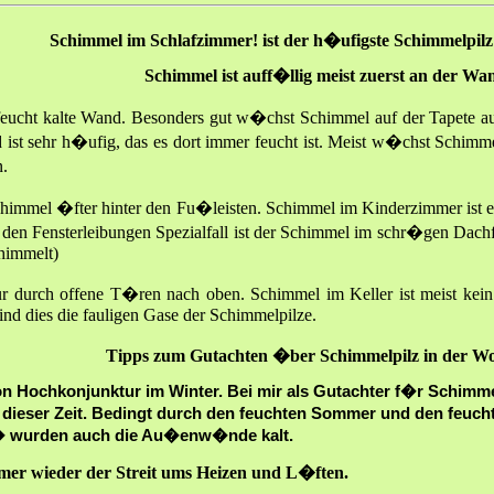
Schimmel im Schlafzimmer! ist der h�ufigste
Schimmelpil
Schimmel ist auff�llig meist zuerst an der Wa
 feucht kalte Wand. Besonders gut w�chst Schimmel auf der Tapete au
 ist sehr h�ufig, das es dort immer feucht ist. Meist w�chst Schimme
n.
himmel �fter hinter den Fu�leisten. Schimmel im Kinderzimmer ist ein
en Fensterleibungen Spezialfall ist der Schimmel im schr�gen Dachfe
chimmelt)
r durch offene T�ren nach oben. Schimmel im Keller ist meist kein
nd dies die fauligen Gase der Schimmelpilze.
Tipps zum Gutachten �ber Schimmelpilz in der W
on Hochkonjunktur im Winter. Bei mir als Gutachter f�r Schimmel
zu dieser Zeit. Bedingt durch den feuchten Sommer und den feu
 � wurden auch die Au�enw�nde kalt.
mmer wieder der Streit ums Heizen und L�ften.