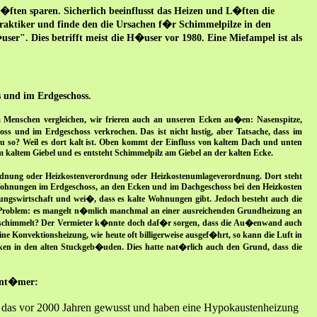
�ften sparen. Sicherlich beeinflusst das Heizen und L�ften die
aktiker und finde den die Ursachen f�r Schimmelpilze in den
er". Dies betrifft meist die H�user vor 1980. Eine Miefampel ist als
 und im Erdgeschoss.
enschen vergleichen, wir frieren auch an unseren Ecken au�en: Nasenspitze,
hoss und im Erdgeschoss verkrochen. Das ist nicht lustig, aber Tatsache, dass im
u so? Weil es dort kalt ist. Oben kommt der Einfluss von kaltem Dach und unten
kaltem Giebel und es entsteht Schimmelpilz am Giebel an der kalten Ecke.
ordnung oder Heizkostenverordnung oder Heizkostenumlageverordnung. Dort steht
 Wohnungen im Erdgeschoss, an den Ecken und im Dachgeschoss bei den Heizkosten
ngswirtschaft und wei�, dass es kalte Wohnungen gibt. Jedoch besteht auch die
s Problem: es mangelt n�mlich manchmal an einer ausreichenden Grundheizung an
rt schimmelt? Der Vermieter k�nnte doch daf�r sorgen, dass die Au�enwand auch
ne Konvektionsheizung, wie heute oft billigerweise ausgef�hrt, so kann die Luft in
ken in den alten Stuckgeb�uden. Dies hatte nat�rlich auch den Grund, dass die
gent�mer:
 das vor 2000 Jahren gewusst und haben eine Hypokaustenheizung