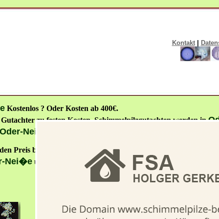
Kontakt
|
Daten
e
Kostenlos ? Oder Kosten ab 400€.
Od
Gutachter zu festen Kosten. Schimmelpilzgutachten werden in
Oder-Nei�e
SELBER MACHEN?
Oder
en Preis bzw. die Kosten für das Schimmelpilzgutachten in
r-Nei�e
unverschuldet entstanden ist. Das kann ich als Schimm
SCHIMMEL GUTACHTER B