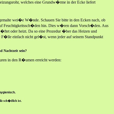
 Heizungsrohr, welches eine Grundw�rme in der Ecke liefert
h gemalte wei�e W�nde. Schauen Sie bitte in den Ecken nach, ob
er auf Feuchtigkeitssch�den hin. Dies w�ren dann Vorsch�den. Aus
l�ftet oder heizt. Da so eine Prozedur �ber das Heizen und
e F�lle einfach nicht gel�st, wenn jeder auf seinem Standpunkt
 Nachtzeit sein?
turen in den R�umen erreicht werden:
hygienisch.
z sch�dlich ist.