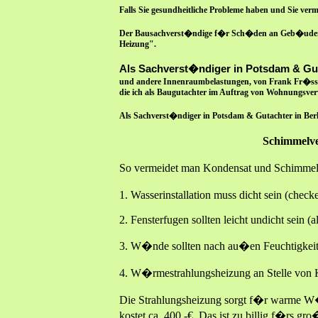
Falls Sie gesundheitliche Probleme haben und Sie ve
Der Bausachverst�ndige f�r Sch�den an Geb�uden Di
Heizung".
Als Sachverst�ndiger in Potsdam & Gut
und andere Innenraumbelastungen, von Frank Fr�ssel
die ich als Baugutachter im Auftrag von Wohnungsver
Als Sachverst�ndiger in Potsdam & Gutachter in Berl
Schimmelve
So vermeidet man Kondensat und Schimme
1. Wasserinstallation muss dicht sein (ch
2. Fensterfugen sollten leicht undicht sein 
3. W�nde sollten nach au�en Feuchtigkeit
4. W�rmestrahlungsheizung an Stelle von 
Die Strahlungsheizung sorgt f�r warme W�
kostet ca. 400,-€. Das ist zu billig f�rs g