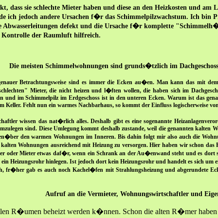
t, dass sie schlechte Mieter haben und diese an den Heizkosten und am L
e ich jedoch andere Ursachen f�r das Schimmelpilzwachstum. Ich bin Pr
e Abwasserleitungen defekt und die Ursache f�r komplette "Schimmelh�us
ntrolle der Raumluft hilfreich.
Die meisten Schimmelwohnungen sind grunds�tzlich im Dachgeschoss
enauer Betrachtungsweise sind es immer die Ecken au�en. Man kann das mit dem M
 schlechten" Mieter, die nicht heizen und l�ften wollen, die haben sich im Dachgesc
en und im Schimmelpilz im Erdgeschoss ist in den unteren Ecken. Warum ist das gena
Keller. Fehlt nun ein warmes Nachbarhaus, so kommt der Einfluss logischerweise vom 
aftler wissen das nat�rlich alles. Deshalb gibt es eine sogenannte Heizanlagenver
 umzulegen sind. Diese Umlegung kommt deshalb zustande, weil die genannten kalten
egen�ber den warmen Wohnungen im Inneren. Bis dahin folgt mir also auch die Wohnu
se kalten Wohnungen ausreichend mit Heizung zu versorgen. Hier haben wir schon da
ieter oder Mieter etwas daf�r, wenn ein Schrank an der Au�enwand steht und es do
in Heizungsrohr hinlegen. Ist jedoch dort kein Heizungsrohr und handelt es sich um ei
sich, fr�her gab es auch noch Kachel�fen mit Strahlungsheizung und abgerundete Ec
Aufruf an die Vermieter, Wohnungswirtschaftler und Ei
in allen R�umen beheizt werden k�nnen. Schon die alten R�mer haben