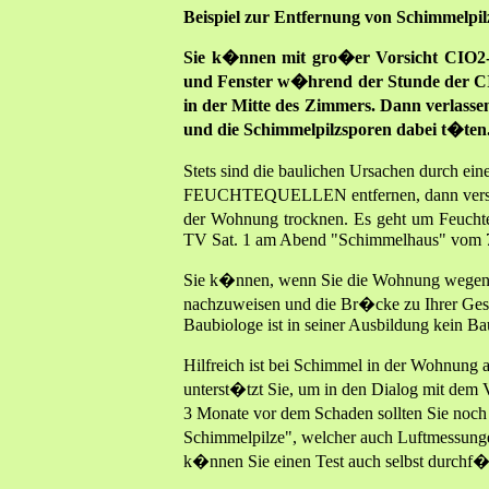
Beispiel zur Entfernung von Schimmelpil
Sie k�nnen mit gro�er Vorsicht CIO2-
und Fenster w�hrend der Stunde der CIO
in der Mitte des Zimmers. Dann verlass
und die Schimmelpilzsporen dabei t�ten
Stets sind die baulichen Ursachen durch ei
FEUCHTEQUELLEN entfernen, dann verschw
der Wohnung trocknen. Es geht um Feuchte
TV Sat. 1 am Abend "Schimmelhaus" vom 7
Sie k�nnen, wenn Sie die Wohnung wegen S
nachzuweisen und die Br�cke zu Ihrer Gesu
Baubiologe ist in seiner Ausbildung kein Ba
Hilfreich ist bei Schimmel in der Wohnung 
unterst�tzt Sie, um in den Dialog mit dem
3 Monate vor dem Schaden sollten Sie noch 
Schimmelpilze", welcher auch Luftmessunge
k�nnen Sie einen Test auch selbst durchf�