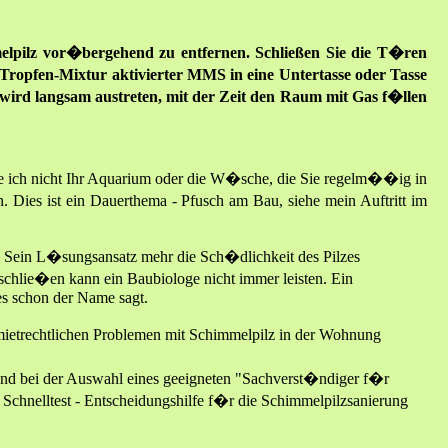
lpilz vor�bergehend zu entfernen. Schließen Sie die T�ren
Tropfen-Mixtur aktivierter MMS in eine Untertasse oder Tasse
wird langsam austreten, mit der Zeit den Raum mit Gas f�llen
ch nicht Ihr Aquarium oder die W�sche, die Sie regelm��ig in
ies ist ein Dauerthema - Pfusch am Bau, siehe mein Auftritt im
Sein L�sungsansatz mehr die Sch�dlichkeit des Pilzes
hlie�en kann ein Baubiologe nicht immer leisten. Ein
es schon der Name sagt.
 mietrechtlichen Problemen mit Schimmelpilz in der Wohnung
 und bei der Auswahl eines geeigneten "Sachverst�ndiger f�r
chnelltest - Entscheidungshilfe f�r die Schimmelpilzsanierung