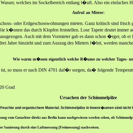
es Wasser, welches im Sockelbereich entlang l�uft. Also ein einfaches
Aufruf an Mieter:
geschoss- oder Erdgeschosswohnungen mieten. Ganz kritisch sind frisc
lt. Sie k�nnen das durch Klopfen feststellen. Lose Tapete deutet imm
 ausgezogen. Auch mit dem Vormieter gab es dann schon �rger, ob er 
 drei Jahre hinzieht und zum Auszug des Mieters f�hrt, werden manch
Wie warm m�ssen eigentlich welche R�ume zu welcher Tages- und
et ist, so muss er nach DIN 4701 daf�r sorgen, da� folgende Tempera
20 Grad
Ursachen der Schimmelpilz
e
Feuchte und organischem Material. Schimmelpilze in Innenr�umen sind nicht 
sung vom Gutachter direkt aus Berlin kann nachgewiesen werden sehen, ob Schimmelpil
der Sanierung durch eine Luftmessung (Freimessung) nachweisen.