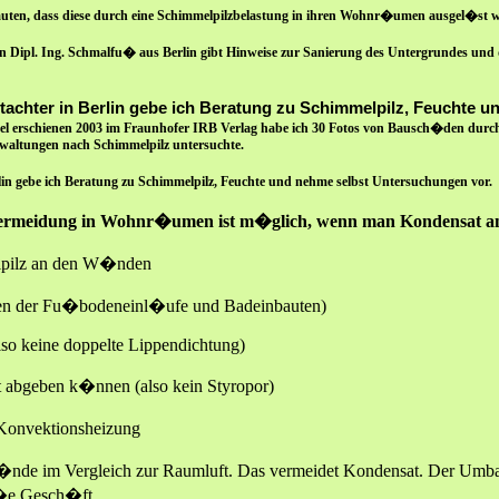
rmuten, dass diese durch eine Schimmelpilzbelastung in ihren Wohnr�umen ausgel�st wi
pl. Ing. Schmalfu� aus Berlin gibt Hinweise zur Sanierung des Untergrundes und
achter in Berlin gebe ich Beratung zu Schimmelpilz, Feuchte u
 erschienen 2003 im Fraunhofer IRB Verlag habe ich 30 Fotos von Bausch�den durch P
waltungen nach Schimmelpilz untersuchte.
in gebe ich Beratung zu Schimmelpilz, Feuchte und nehme selbst Untersuchungen vor.
rmeidung in Wohnr�umen ist m�glich, wenn man Kondensat an
lpilz an den W�nden
ecken der Fu�bodeneinl�ufe und Badeinbauten)
(also keine doppelte Lippendichtung)
 abgeben k�nnen (also kein Styropor)
Konvektionsheizung
nde im Vergleich zur Raumluft. Das vermeidet Kondensat. Der Umba
ro�e Gesch�ft.